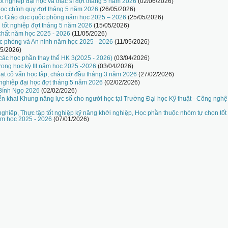
ốt nghiệp đại học và thạc sĩ đợt tháng 5 năm 2026
(02/06/2026)
i học chính quy đợt tháng 5 năm 2026
(26/05/2026)
ọc Giáo dục quốc phòng năm học 2025 – 2026
(25/05/2026)
n tốt nghiệp đợt tháng 5 năm 2026
(15/05/2026)
chất năm học 2025 - 2026
(11/05/2026)
c phòng và An ninh năm học 2025 - 2026
(11/05/2026)
05/2026)
 các học phần thay thế HK 3(2025 - 2026)
(03/04/2026)
rong học kỳ III năm học 2025 -2026
(03/04/2026)
hoạt cố vấn học tập, chào cờ đầu tháng 3 năm 2026
(27/02/2026)
 nghiệp đại học đợt tháng 5 năm 2026
(02/02/2026)
 Bính Ngọ 2026
(02/02/2026)
iển khai Khung năng lực số cho người học tại Trường Đại học Kỹ thuật - Công ngh
nghiệp, Thực tập tốt nghiệp kỹ năng khởi nghiệp, Học phần thuộc nhóm tự chọn tốt
ăm học 2025 - 2026
(07/01/2026)