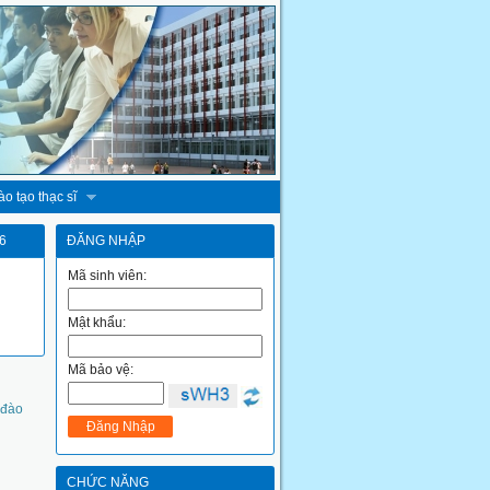
o tạo thạc sĩ
6
ĐĂNG NHẬP
Mã sinh viên:
Mật khẩu:
Mã bảo vệ:
 đào
CHỨC NĂNG