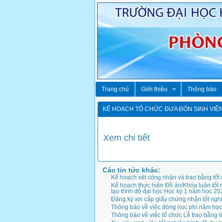
Trang chủ
Giới thiệu
Thông báo
KẾ HOẠCH TỔ CHỨC ĐƯA ĐÓN SINH VIÊN
Xem chi tiết
Các tin tức khác:
Kế hoạch xét công nhận và trao bằng tốt
Kế hoạch thực hiện Đồ án/Khóa luận tốt 
tạo trình độ đại học Học kỳ 1 năm học 20
Đăng ký xin cấp giấy chứng nhận tốt ngh
Thông báo về việc đóng học phí năm họ
Thông báo về việc tổ chức Lễ trao bằng t