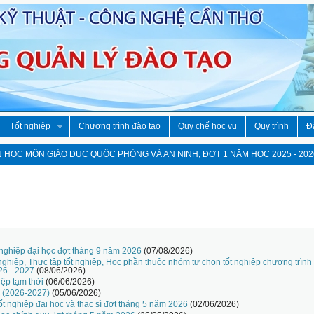
Tốt nghiệp
Chương trình đào tạo
Quy chế học vụ
Quy trình
Đà
 HỌC MÔN GIÁO DỤC QUỐC PHÒNG VÀ AN NINH, ĐỢT 1 NĂM HỌC 2025 - 202
 nghiệp đại học đợt tháng 9 năm 2026
(07/08/2026)
nghiệp, Thực tập tốt nghiệp, Học phần thuộc nhóm tự chọn tốt nghiệp chương trình
26 - 2027
(08/06/2026)
iệp tạm thời
(06/06/2026)
c (2026-2027)
(05/06/2026)
ốt nghiệp đại học và thạc sĩ đợt tháng 5 năm 2026
(02/06/2026)