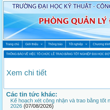
Trang chủ
Giới thiệu
Thông báo
Tốt nghiệp
Chương trìn
THÔNG BÁO VỀ VIỆC TỔ CHỨC LỄ TRAO BẰNG TỐT NGHIỆP ĐẠI HỌC ĐỢ
Xem chi tiết
Các tin tức khác:
Kế hoạch xét công nhận và trao bằng tốt 
2026
(07/08/2026)