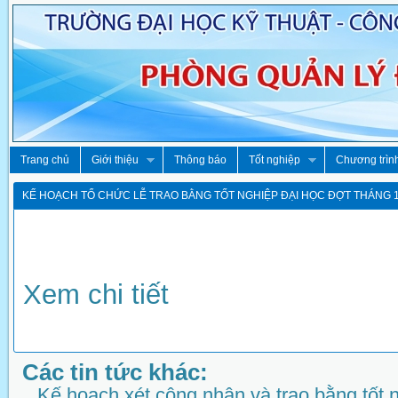
Trang chủ
Giới thiệu
Thông báo
Tốt nghiệp
Chương trìn
KẾ HOẠCH TỔ CHỨC LỄ TRAO BẰNG TỐT NGHIỆP ĐẠI HỌC ĐỢT THÁNG 1
Xem chi tiết
Các tin tức khác:
Kế hoạch xét công nhận và trao bằng tốt 