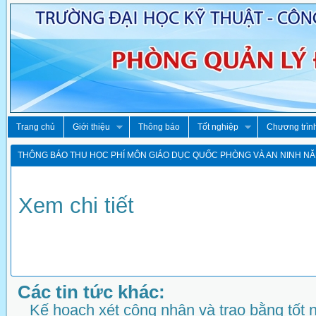
Trang chủ
Giới thiệu
Thông báo
Tốt nghiệp
Chương trìn
THÔNG BÁO THU HỌC PHÍ MÔN GIÁO DỤC QUỐC PHÒNG VÀ AN NINH NĂM
Xem chi tiết
Các tin tức khác:
Kế hoạch xét công nhận và trao bằng tốt 