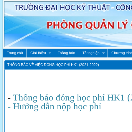
Trang chủ
Giới thiệu
Thông báo
Tốt nghiệp
Chương trìn
THÔNG BÁO VỀ VIỆC ĐÓNG HỌC PHÍ HK1 (2021-2022)
-
Thông báo đóng học phí HK1 (
- Hướng dẫn nộp học phí