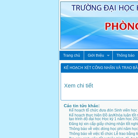
Trang chủ
Giới thiệu
Thông báo
KẾ HOẠCH XÉT CÔNG NHẬN VÀ TRAO BẰN
Xem chi tiết
Các tin tức khác:
Kế hoạch tổ chức đưa đón Sinh viên học
Kế hoạch thực hiện Đồ án/Khóa luận tốt 
tạo trình độ đại học Học kỳ 1 năm học 20
Đăng ký xin cấp giấy chứng nhận tốt ngh
Thông báo về việc đóng học phí năm họ
Thông báo về việc tổ chức Lễ trao bằng t