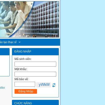
o tạo thạc sĩ
ĐĂNG NHẬP
Mã sinh viên:
Mật khẩu:
Mã bảo vệ:
 đào
CHỨC NĂNG