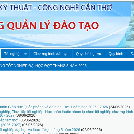
Tốt nghiệp
Chương trình đào tạo
Quy chế học vụ
Quy trình
Đà
G TỐT NGHIỆP ĐẠI HỌC ĐỢT THÁNG 5 NĂM 2026
 môn Giáo dục Quốc phòng và An ninh, Đợt 1 năm học 2025 - 2026
(24/06/2026)
nghiệp, Thực tập tốt nghiệp, Học phần thuộc nhóm tự chọn tốt nghiệp chương trình
26 - 2027
(08/06/2026)
iệp tạm thời
(06/06/2026)
c (2026-2027)
(05/06/2026)
ốt nghiệp đại học và thạc sĩ đợt tháng 5 năm 2026
(02/06/2026)