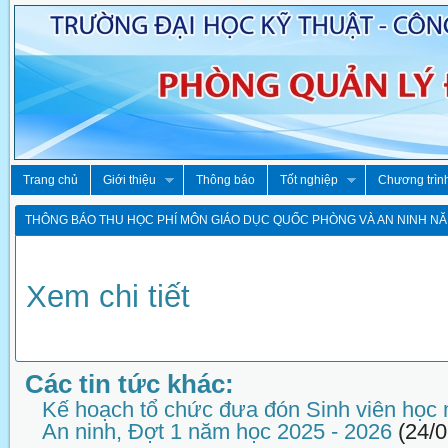
Trang chủ
Giới thiệu
Thông báo
Tốt nghiệp
Chương trìn
THÔNG BÁO THU HỌC PHÍ MÔN GIÁO DỤC QUỐC PHÒNG VÀ AN NINH NĂM
Xem chi tiết
Các tin tức khác:
Kế hoạch tổ chức đưa đón Sinh viên học
An ninh, Đợt 1 năm học 2025 - 2026
(24/