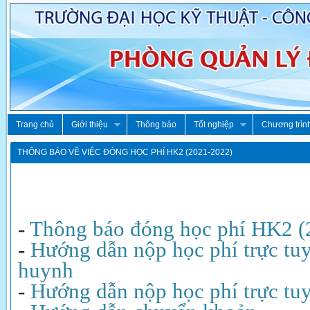
Trang chủ
Giới thiệu
Thông báo
Tốt nghiệp
Chương trìn
THÔNG BÁO VỀ VIỆC ĐÓNG HỌC PHÍ HK2 (2021-2022)
-
Thông báo đóng học phí HK2 (
-
Hướng dẫn nộp học phí
trực tu
huynh
-
Hướng dẫn nộp học phí
trực tu